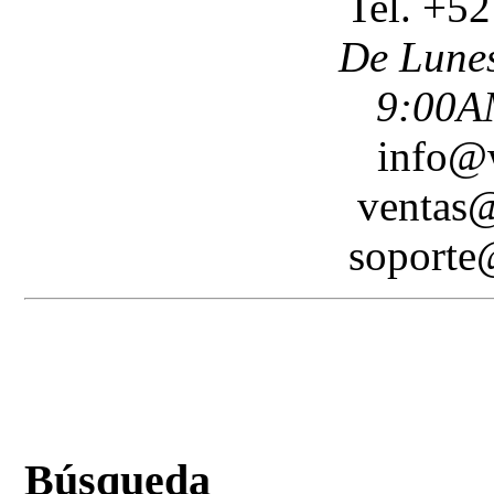
Tel. +5
De Lunes
9:00A
info@
ventas
soport
Búsqueda